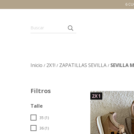
6 CU
Inicio
2X1!
ZAPATILLAS SEVILLA
SEVILLA 
/
/
/
Filtros
2X1
Talle
35 (1)
36 (1)