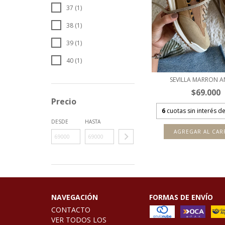
37 (1)
38 (1)
39 (1)
40 (1)
SEVILLA MARRON A
$69.000
Precio
6
cuotas sin interés d
DESDE
HASTA
AGREGAR AL CAR
NAVEGACIÓN
FORMAS DE ENVÍO
CONTACTO
VER TODOS LOS