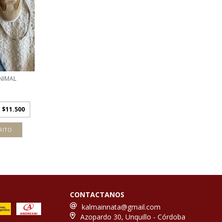
NIMAL
e
$11.500
RITO
CONTACTANOS
kalmainnata@gmail.com
Azopardo 30, Unquillo - Córdoba