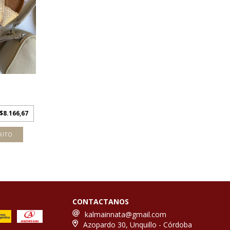
$8.166,67
RITO
CONTACTANOS
kalmainnata@gmail.com
Azopardo 30, Unquillo - Córdoba