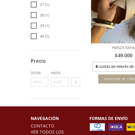
37 (1)
38 (1)
39 (1)
40 (1)
PIENZA RAFIA
$49.000
Precio
6
cuotas sin interés de
DESDE
HASTA
AGREGAR AL CAR
NAVEGACIÓN
FORMAS DE ENVÍO
CONTACTO
VER TODOS LOS