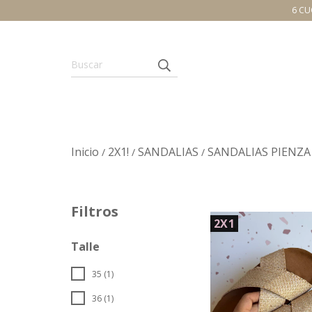
6 CU
Inicio
2X1!
SANDALIAS
SANDALIAS PIENZA
/
/
/
Filtros
2X1
Talle
35 (1)
36 (1)