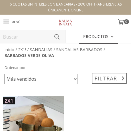
6 CUOTAS SIN INTERÉS CON BANCARIAS - 20% OFF TRANSFERENCIAS
ÚNICAMENTE ONLINE
0
MENÚ
PRODUCTOS
Inicio
/
2X1!
/
SANDALIAS
/
SANDALIAS BARBADOS
/
BARBADOS VERDE OLIVA
Ordenar por
FILTRAR
2X1