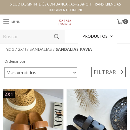
6 CUOTAS SIN INTERÉS CON BANCARIAS - 20% OFF TRANSFERENCIAS
ÚNICAMENTE ONLINE
0
MENÚ
PRODUCTOS
Inicio
/
2X1!
/
SANDALIAS
/
SANDALIAS PAVIA
Ordenar por
FILTRAR
2X1