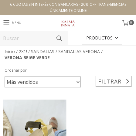
6 CUOTAS SIN INTERÉS CON BANCARIAS - 20% OFF TRANSFERENCIAS
ÚNICAMENTE ONLINE
0
MENÚ
PRODUCTOS
Inicio
/
2X1!
/
SANDALIAS
/
SANDALIAS VERONA
/
VERONA BEIGE VERDE
Ordenar por
FILTRAR