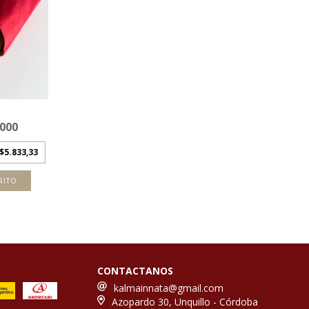
.000
$5.833,33
RITO
CONTACTANOS
kalmainnata@gmail.com
Azopardo 30, Unquillo - Córdoba