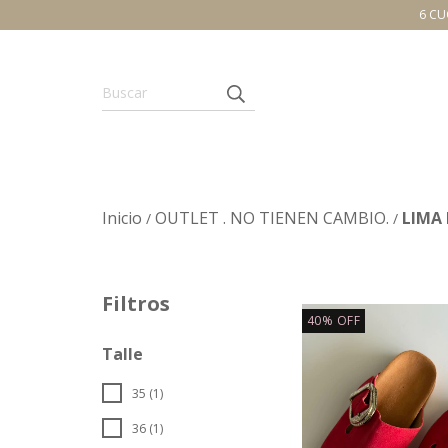
6 CU
Inicio
OUTLET . NO TIENEN CAMBIO.
LIMA
/
/
Filtros
40
%
OFF
Talle
35 (1)
36 (1)