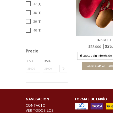
37 (1)
38 (1)
39 (1)
40 (1)
LIMA ROJO
$35
$58.000
Precio
6
cuotas sin interés de
DESDE
HASTA
AGREGAR AL CAR
NAVEGACIÓN
FORMAS DE ENVÍO
CONTACTO
VER TODOS LOS