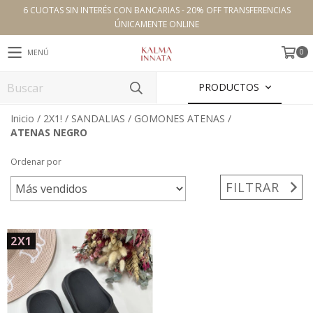
6 CUOTAS SIN INTERÉS CON BANCARIAS - 20% OFF TRANSFERENCIAS
ÚNICAMENTE ONLINE
0
MENÚ
PRODUCTOS
Inicio
/
2X1!
/
SANDALIAS
/
GOMONES ATENAS
/
ATENAS NEGRO
Ordenar por
FILTRAR
2X1