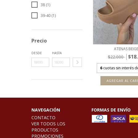
38 (1)
39-40 (1)
Precio
ATENAS BEIG
DESDE
HASTA
$18
$22.000
6
cuotas sin interés 
AGREGAR AL CAR
NAVEGACIÓN
FORMAS DE ENVÍO
CONTACTO
VER TODOS LOS
PRODUCTOS
PROMOCIONES