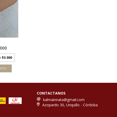
E
.000
de
$3.000
RITO
CONTACTANOS
kalmainnata@gmail.com
Azopardo 30, Unquillo - Córdoba