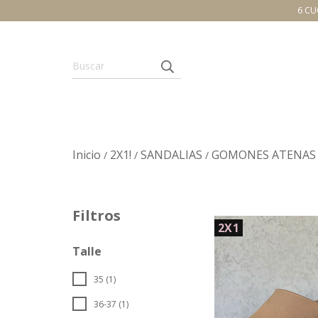
6 CU
Inicio
2X1!
SANDALIAS
GOMONES ATENAS
/
/
/
Filtros
2X1
Talle
35 (1)
36-37 (1)