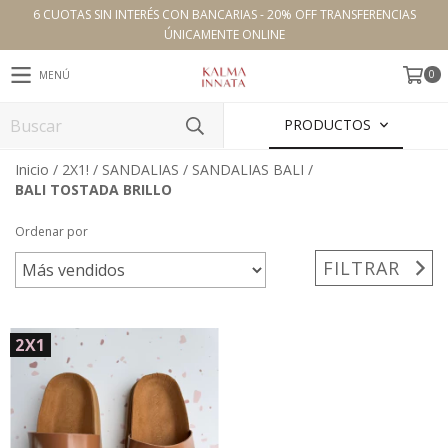
6 CUOTAS SIN INTERÉS CON BANCARIAS - 20% OFF TRANSFERENCIAS
ÚNICAMENTE ONLINE
0
MENÚ
PRODUCTOS
Inicio
/
2X1!
/
SANDALIAS
/
SANDALIAS BALI
/
BALI TOSTADA BRILLO
Ordenar por
FILTRAR
2X1