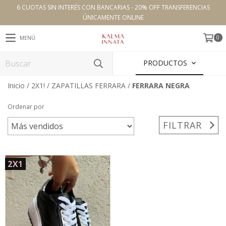
6 CUOTAS SIN INTERÉS CON BANCARIAS - 20% OFF TRANSFERENCIAS
ÚNICAMENTE ONLINE
0
MENÚ
PRODUCTOS
Inicio
/
2X1!
/
ZAPATILLAS FERRARA
/
FERRARA NEGRA
Ordenar por
FILTRAR
2X1