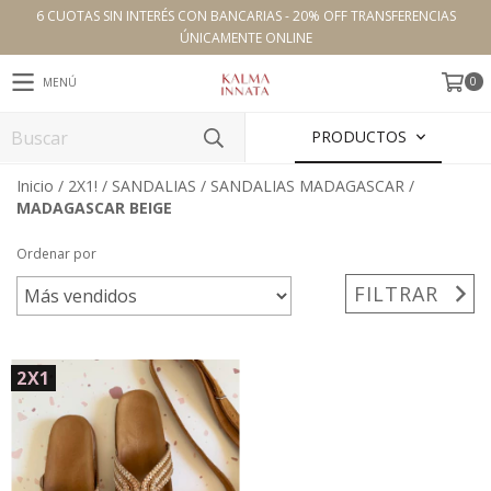
6 CUOTAS SIN INTERÉS CON BANCARIAS - 20% OFF TRANSFERENCIAS
ÚNICAMENTE ONLINE
0
MENÚ
PRODUCTOS
Inicio
/
2X1!
/
SANDALIAS
/
SANDALIAS MADAGASCAR
/
MADAGASCAR BEIGE
Ordenar por
FILTRAR
2X1