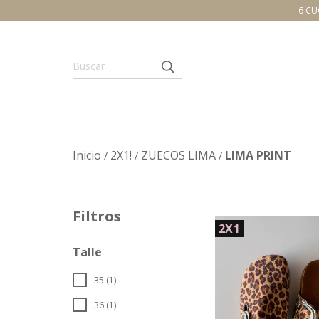
6 CU
Inicio
2X1!
ZUECOS LIMA
LIMA PRINT
/
/
/
Filtros
2X1
Talle
35 (1)
36 (1)