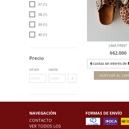
37 (1)
38 (1)
39 (1)
40 (1)
LIMA PRINT
$62.000
Precio
6
cuotas sin interés de
DESDE
HASTA
AGREGAR AL CAR
NAVEGACIÓN
FORMAS DE ENVÍO
CONTACTO
VER TODOS LOS