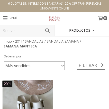
6 CUOTAS SIN INTERÉS CON BANCARIAS - 20% OFF TRANSFERENCIAS
ÚNICAMENTE ONLINE
0
MENÚ
PRODUCTOS
Inicio
/
2X1!
/
SANDALIAS
/
SANDALIA SAMANA
/
SAMANA MANTECA
Ordenar por
FILTRAR
2X1