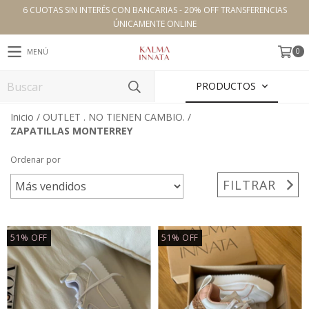
6 CUOTAS SIN INTERÉS CON BANCARIAS - 20% OFF TRANSFERENCIAS
ÚNICAMENTE ONLINE
0
MENÚ
PRODUCTOS
Inicio
/
OUTLET . NO TIENEN CAMBIO.
/
ZAPATILLAS MONTERREY
Ordenar por
FILTRAR
51
%
OFF
51
%
OFF