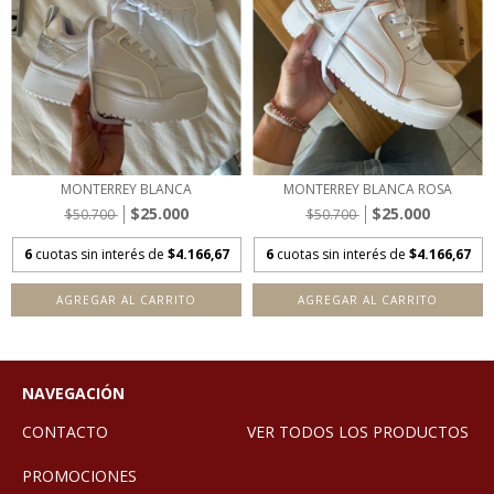
MONTERREY BLANCA
MONTERREY BLANCA ROSA
$25.000
$25.000
$50.700
$50.700
6
cuotas sin interés de
$4.166,67
6
cuotas sin interés de
$4.166,67
AGREGAR AL CARRITO
AGREGAR AL CARRITO
NAVEGACIÓN
CONTACTO
VER TODOS LOS PRODUCTOS
PROMOCIONES