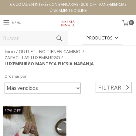
6 CUOTAS SIN INTERÉS CON BANCARIAS - 20% OFF TRANSFERENCIAS
ÚNICAMENTE ONLINE
0
MENÚ
PRODUCTOS
Inicio
/
OUTLET . NO TIENEN CAMBIO.
/
ZAPATILLAS LUXEMBURGO
/
LUXEMBURGO MANTECA FUCSIA NARANJA
Ordenar por
FILTRAR
57
%
OFF