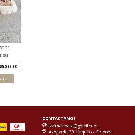
BEIGE
.000
$5.833,33
RITO
CONTACTANOS
kalmainnata@gmail.com
Azopardo 30, Unquillo - Córdoba