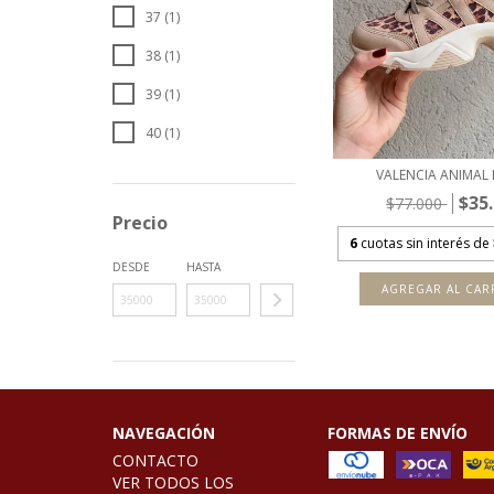
37 (1)
38 (1)
39 (1)
40 (1)
VALENCIA ANIMAL 
$35
$77.000
Precio
6
cuotas sin interés de
DESDE
HASTA
AGREGAR AL CAR
NAVEGACIÓN
FORMAS DE ENVÍO
CONTACTO
VER TODOS LOS