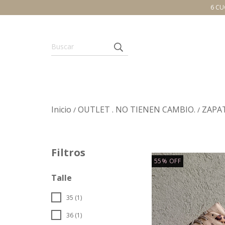
6 CU
Inicio
OUTLET . NO TIENEN CAMBIO.
ZAPAT
/
/
Filtros
55
%
OFF
Talle
35 (1)
36 (1)