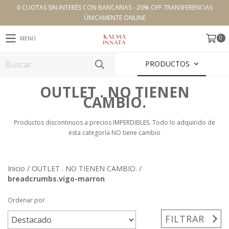
6 CUOTAS SIN INTERÉS CON BANCARIAS - 20% OFF TRANSFERENCIAS
ÚNICAMENTE ONLINE
0
MENÚ
PRODUCTOS
OUTLET . NO TIENEN
CAMBIO.
Productos discontinuos a precios IMPERDIBLES. Todo lo adquirido de
esta categoría NO tiene cambio
Inicio
/
OUTLET . NO TIENEN CAMBIO.
/
breadcrumbs.vigo-marron
Ordenar por
FILTRAR