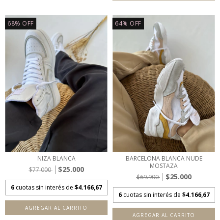
68
%
OFF
64
%
OFF
NIZA BLANCA
BARCELONA BLANCA NUDE
MOSTAZA
$25.000
$77.000
$25.000
$69.900
6
cuotas sin interés de
$4.166,67
6
cuotas sin interés de
$4.166,67
AGREGAR AL CARRITO
AGREGAR AL CARRITO