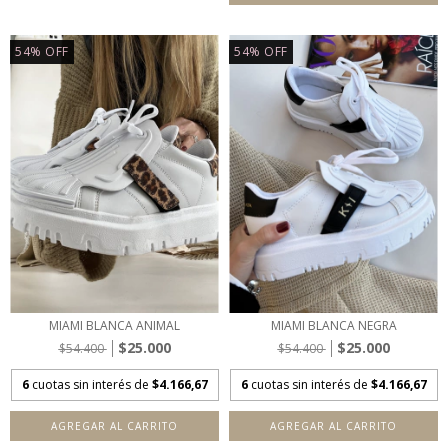
54
%
OFF
54
%
OFF
MIAMI BLANCA ANIMAL
MIAMI BLANCA NEGRA
$25.000
$25.000
$54.400
$54.400
6
cuotas sin interés de
$4.166,67
6
cuotas sin interés de
$4.166,67
AGREGAR AL CARRITO
AGREGAR AL CARRITO