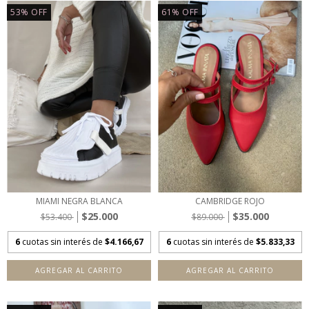
53
%
OFF
61
%
OFF
MIAMI NEGRA BLANCA
CAMBRIDGE ROJO
$25.000
$35.000
$53.400
$89.000
6
cuotas sin interés de
$4.166,67
6
cuotas sin interés de
$5.833,33
AGREGAR AL CARRITO
AGREGAR AL CARRITO