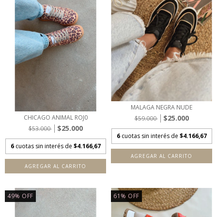
MALAGA NEGRA NUDE
$25.000
CHICAGO ANIMAL ROJ0
$59.000
$25.000
$53.000
6
cuotas sin interés de
$4.166,67
6
cuotas sin interés de
$4.166,67
AGREGAR AL CARRITO
AGREGAR AL CARRITO
49
%
OFF
61
%
OFF