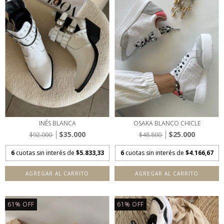
INÉS BLANCA
OSAKA BLANCO CHICLE
$35.000
$25.000
$92.000
$48.800
6
cuotas sin interés de
$5.833,33
6
cuotas sin interés de
$4.166,67
AGREGAR AL CARRITO
AGREGAR AL CARRITO
61
%
OFF
61
%
OFF