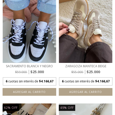
SACRAMENTO BLANCA Y NEGRO
ZARAGOZA MANTECA BEIGE
$25.000
$25.000
$59.000
$55.000
6
cuotas sin interés de
$4.166,67
6
cuotas sin interés de
$4.166,67
AGREGAR AL CARRITO
AGREGAR AL CARRITO
62
%
OFF
49
%
OFF