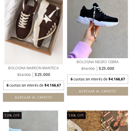
BOLOGNA NEGRO CEBRA
$25.000
BOLOGNA MARRON MANTECA
$54.900
$25.000
$54.900
6
cuotas sin interés de
$4.166,67
6
cuotas sin interés de
$4.166,67
AGREGAR AL CARRITO
AGREGAR AL CARRITO
53
%
OFF
58
%
OFF