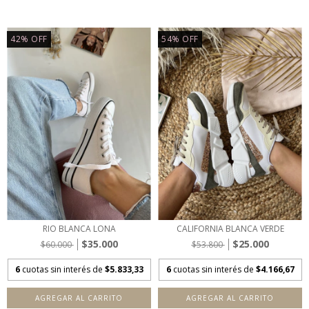
42
%
OFF
54
%
OFF
RIO BLANCA LONA
CALIFORNIA BLANCA VERDE
$35.000
$25.000
$60.000
$53.800
6
cuotas sin interés de
$5.833,33
6
cuotas sin interés de
$4.166,67
AGREGAR AL CARRITO
AGREGAR AL CARRITO