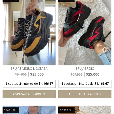
BRUJAS NEGRO MOSTAZA
BRUJAS ROJO
$25.000
$25.000
$64.900
$64.900
6
cuotas sin interés de
$4.166,67
6
cuotas sin interés de
$4.166,67
AGREGAR AL CARRITO
AGREGAR AL CARRITO
58
%
OFF
55
%
OFF