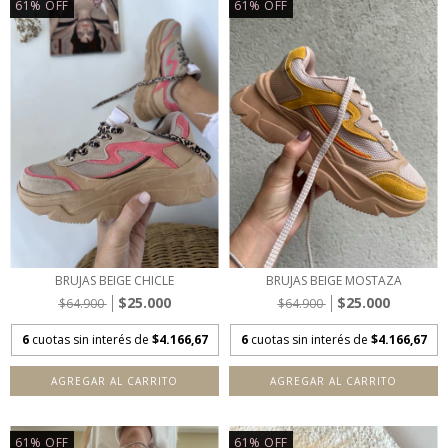
61
%
OFF
61
%
OFF
BRUJAS BEIGE CHICLE
BRUJAS BEIGE MOSTAZA
$25.000
$25.000
$64.900
$64.900
6
cuotas sin interés de
$4.166,67
6
cuotas sin interés de
$4.166,67
AGREGAR AL CARRITO
AGREGAR AL CARRITO
61
%
OFF
61
%
OFF