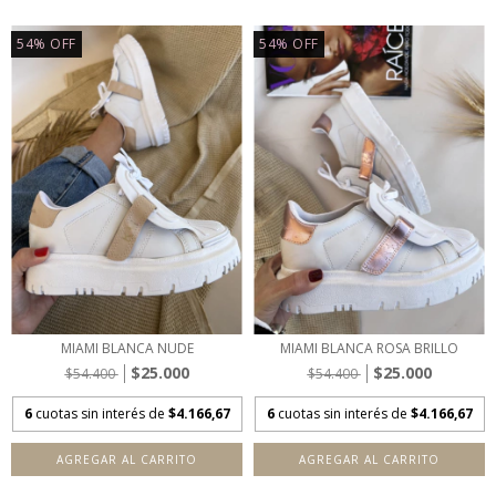
54
%
OFF
54
%
OFF
MIAMI BLANCA NUDE
MIAMI BLANCA ROSA BRILLO
$25.000
$25.000
$54.400
$54.400
6
cuotas sin interés de
$4.166,67
6
cuotas sin interés de
$4.166,67
AGREGAR AL CARRITO
AGREGAR AL CARRITO