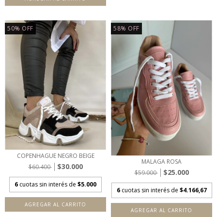
50
%
OFF
58
%
OFF
COPENHAGUE NEGRO BEIGE
MALAGA ROSA
$30.000
$60.400
$25.000
$59.000
6
cuotas sin interés de
$5.000
6
cuotas sin interés de
$4.166,67
AGREGAR AL CARRITO
AGREGAR AL CARRITO