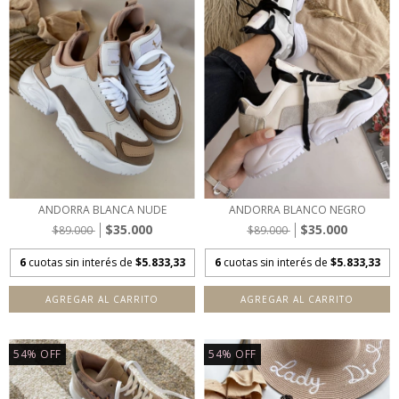
ANDORRA BLANCA NUDE
ANDORRA BLANCO NEGRO
$35.000
$35.000
$89.000
$89.000
6
cuotas sin interés de
$5.833,33
6
cuotas sin interés de
$5.833,33
AGREGAR AL CARRITO
AGREGAR AL CARRITO
54
%
OFF
54
%
OFF