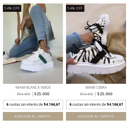
54
%
OFF
54
%
OFF
MIAMI BLANCA VERDE
MIAMI CEBRA
$25.000
$25.000
$54.400
$54.400
6
cuotas sin interés de
$4.166,67
6
cuotas sin interés de
$4.166,67
AGREGAR AL CARRITO
AGREGAR AL CARRITO