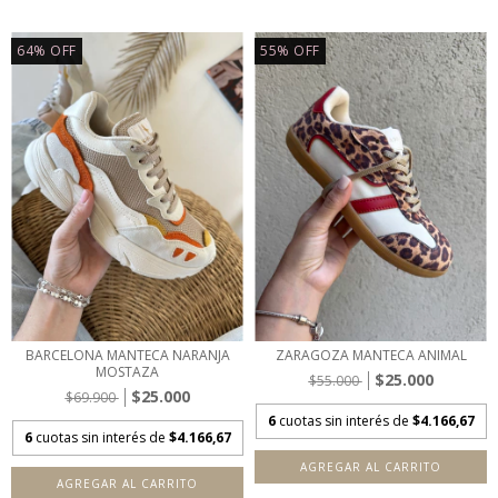
64
%
OFF
55
%
OFF
BARCELONA MANTECA NARANJA
ZARAGOZA MANTECA ANIMAL
MOSTAZA
$25.000
$55.000
$25.000
$69.900
6
cuotas sin interés de
$4.166,67
6
cuotas sin interés de
$4.166,67
AGREGAR AL CARRITO
AGREGAR AL CARRITO