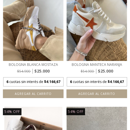
BOLOGNA BLANCA MOSTAZA
BOLOGNA MANTECA NARANJA
$25.000
$25.000
$54.900
$54.900
6
cuotas sin interés de
$4.166,67
6
cuotas sin interés de
$4.166,67
AGREGAR AL CARRITO
AGREGAR AL CARRITO
54
%
OFF
54
%
OFF