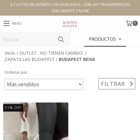
6 CUOTAS SIN INTERÉS CON BANCARIAS - 20% OFF TRANSFERENCIAS
ÚNICAMENTE ONLINE
0
MENÚ
PRODUCTOS
Inicio
/
OUTLET . NO TIENEN CAMBIO.
/
ZAPATILLAS BUDAPEST
/
BUDAPEST BEIGE
Ordenar por
FILTRAR
51
%
OFF