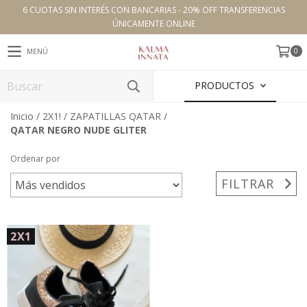
6 CUOTAS SIN INTERÉS CON BANCARIAS - 20% OFF TRANSFERENCIAS
ÚNICAMENTE ONLINE
0
MENÚ
PRODUCTOS
Inicio
/
2X1!
/
ZAPATILLAS QATAR
/
QATAR NEGRO NUDE GLITER
Ordenar por
FILTRAR
2X1