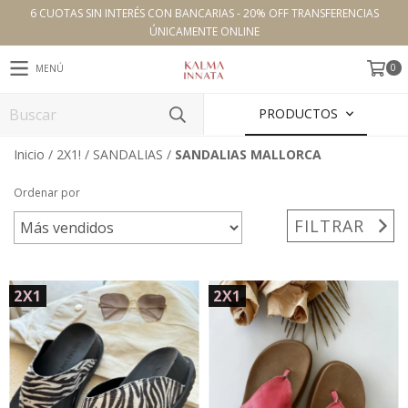
6 CUOTAS SIN INTERÉS CON BANCARIAS - 20% OFF TRANSFERENCIAS
ÚNICAMENTE ONLINE
0
MENÚ
PRODUCTOS
Inicio
/
2X1!
/
SANDALIAS
/
SANDALIAS MALLORCA
Ordenar por
FILTRAR
2X1
2X1