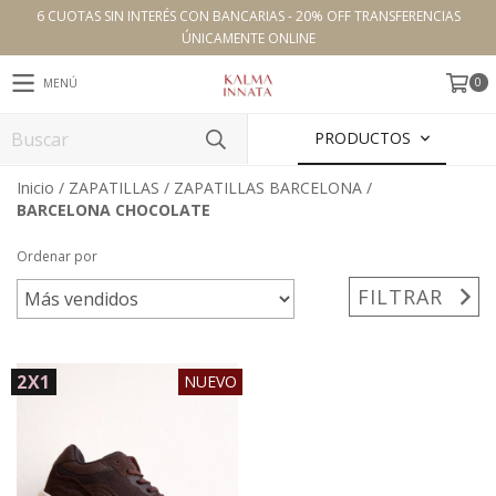
6 CUOTAS SIN INTERÉS CON BANCARIAS - 20% OFF TRANSFERENCIAS
ÚNICAMENTE ONLINE
0
MENÚ
PRODUCTOS
Inicio
/
ZAPATILLAS
/
ZAPATILLAS BARCELONA
/
BARCELONA CHOCOLATE
Ordenar por
FILTRAR
2X1
NUEVO