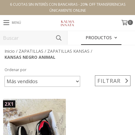
6 CUOTAS SIN INTERÉS CON BANCARIAS - 20% OFF TRANSFERENCIAS
ÚNICAMENTE ONLINE
0
MENÚ
PRODUCTOS
Inicio
/
ZAPATILLAS
/
ZAPATILLAS KANSAS
/
KANSAS NEGRO ANIMAL
Ordenar por
FILTRAR
2X1