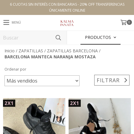
6 CUOTAS SIN INTERÉS CON BANCARIAS - 20% OFF TRANSFERENCIAS
ÚNICAMENTE ONLINE
0
MENÚ
PRODUCTOS
Inicio
/
ZAPATILLAS
/
ZAPATILLAS BARCELONA
/
BARCELONA MANTECA NARANJA MOSTAZA
Ordenar por
FILTRAR
2X1
2X1