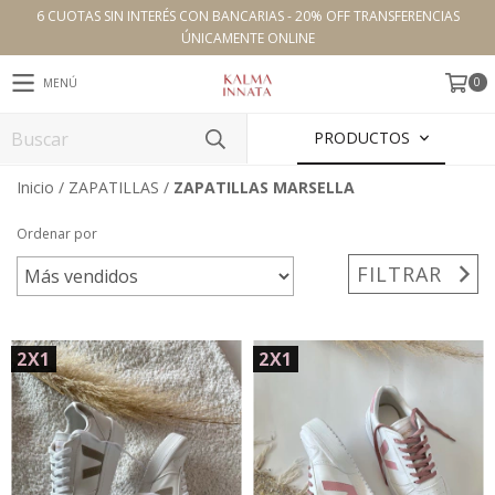
6 CUOTAS SIN INTERÉS CON BANCARIAS - 20% OFF TRANSFERENCIAS
ÚNICAMENTE ONLINE
0
MENÚ
PRODUCTOS
Inicio
/
ZAPATILLAS
/
ZAPATILLAS MARSELLA
Ordenar por
FILTRAR
2X1
2X1