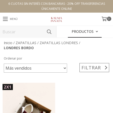
6 CUOTAS SIN INTERÉS CON BANCARIAS - 20% OFF TRANSFERENCIAS
ÚNICAMENTE ONLINE
0
MENÚ
PRODUCTOS
Inicio
/
ZAPATILLAS
/
ZAPATILLAS LONDRES
/
LONDRES BORDO
Ordenar por
FILTRAR
2X1