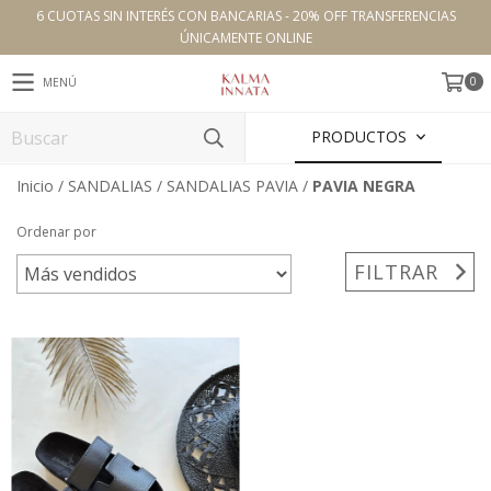
6 CUOTAS SIN INTERÉS CON BANCARIAS - 20% OFF TRANSFERENCIAS
ÚNICAMENTE ONLINE
0
MENÚ
PRODUCTOS
Inicio
/
SANDALIAS
/
SANDALIAS PAVIA
/
PAVIA NEGRA
Ordenar por
FILTRAR