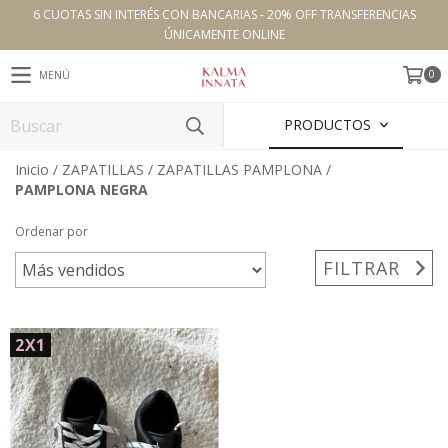
6 CUOTAS SIN INTERÉS CON BANCARIAS - 20% OFF TRANSFERENCIAS
ÚNICAMENTE ONLINE
0
MENÚ
PRODUCTOS
Inicio
/
ZAPATILLAS
/
ZAPATILLAS PAMPLONA
/
PAMPLONA NEGRA
Ordenar por
FILTRAR
2X1