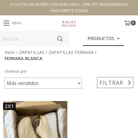
6 CUOTAS SIN INTERÉS CON BANCARIAS - 20% OFF TRANSFERENCIAS
ÚNICAMENTE ONLINE
0
MENÚ
PRODUCTOS
Inicio
/
ZAPATILLAS
/
ZAPATILLAS FERRARA
/
FERRARA BLANCA
Ordenar por
FILTRAR
2X1