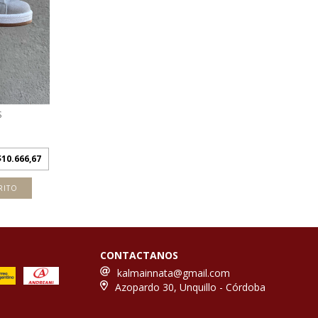
S
$10.666,67
RITO
CONTACTANOS
kalmainnata@gmail.com
Azopardo 30, Unquillo - Córdoba