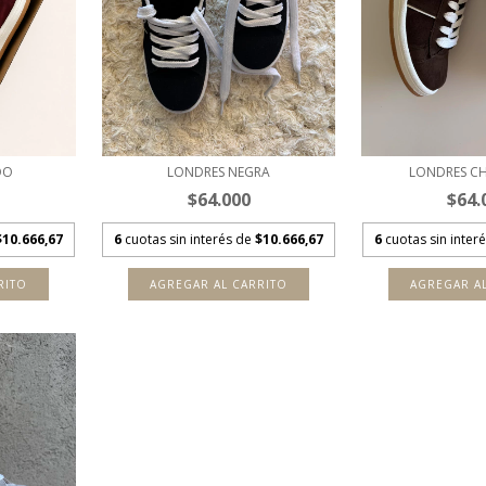
DO
LONDRES NEGRA
LONDRES C
$64.000
$64.
$10.666,67
6
cuotas sin interés de
$10.666,67
6
cuotas sin inter
RITO
AGREGAR AL CARRITO
AGREGAR A