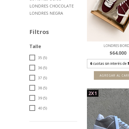
LONDRES CHOCOLATE
LONDRES NEGRA
Filtros
LONDRES BOR
Talle
$64.000
35 (5)
6
cuotas sin interés de
36 (5)
AGREGAR AL CAR
37 (5)
38 (5)
2X1
39 (5)
40 (5)