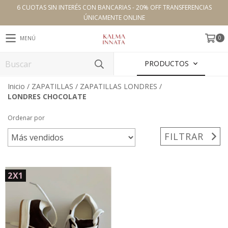
6 CUOTAS SIN INTERÉS CON BANCARIAS - 20% OFF TRANSFERENCIAS
ÚNICAMENTE ONLINE
0
MENÚ
PRODUCTOS
Inicio
/
ZAPATILLAS
/
ZAPATILLAS LONDRES
/
LONDRES CHOCOLATE
Ordenar por
FILTRAR
2X1