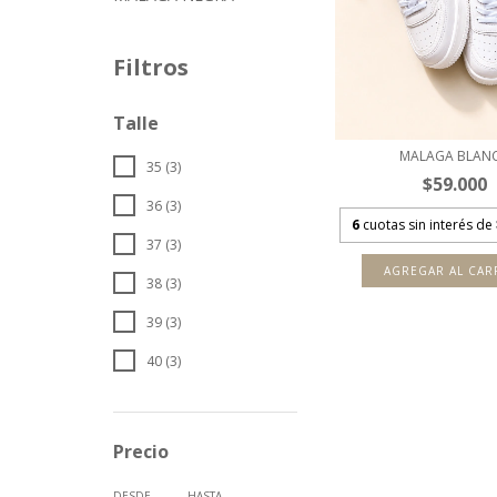
Filtros
Talle
MALAGA BLAN
35 (3)
$59.000
36 (3)
6
cuotas sin interés de
37 (3)
AGREGAR AL CAR
38 (3)
39 (3)
40 (3)
Precio
DESDE
HASTA