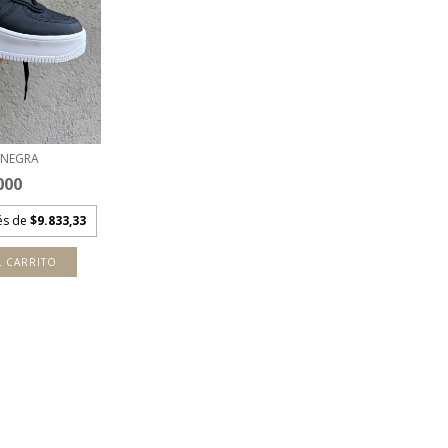
 NEGRA
000
rés de
$9.833,33
L CARRITO