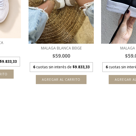
CA
MALAGA BLANCA BEIGE
MALAGA
$59.000
$59.
$9.833,33
6
cuotas sin interés de
$9.833,33
6
cuotas sin inte
RITO
AGREGAR AL CARRITO
AGREGAR A