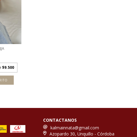
JA
de
$9.500
RITO
CONTACTANOS
kalmainnata@gmail.com
Azopardo 30, Unquillo - Córdoba