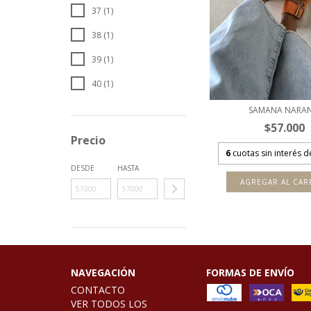
37 (1)
38 (1)
39 (1)
40 (1)
SAMANA NARAN
$57.000
Precio
6
cuotas sin interés 
DESDE
HASTA
AGREGAR AL CAR
NAVEGACIÓN
FORMAS DE ENVÍO
CONTACTO
VER TODOS LOS