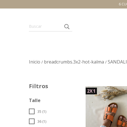
6 CU
Inicio
breadcrumbs.3x2-hot-kalma
SANDALI
/
/
Filtros
2X1
Talle
35 (1)
36 (1)