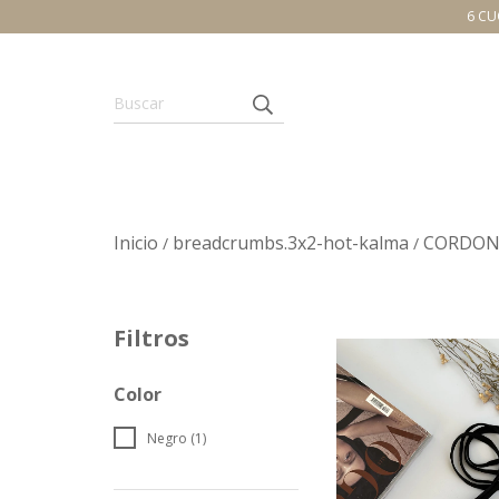
6 CU
Inicio
breadcrumbs.3x2-hot-kalma
CORDON
/
/
Filtros
Color
Negro (1)