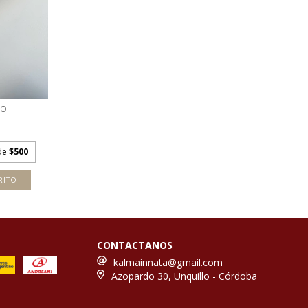
RO
 de
$500
RITO
CONTACTANOS
kalmainnata@gmail.com
Azopardo 30, Unquillo - Córdoba