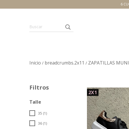
6 CU
Inicio
breadcrumbs.2x11
ZAPATILLAS MUN
/
/
Filtros
2X1
Talle
35 (1)
36 (1)