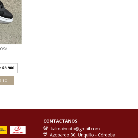
ROSA
de
$8.900
RITO
CONTACTANOS
kalmainnata@gmail.com
Azopardo 30, Unquillo - Córdoba