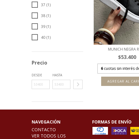
37 (1)
38 (1)
39 (1)
40 (1)
MUNICH NEGRA 
$53.400
Precio
6
cuotas sin interés 
DESDE
HASTA
AGREGAR AL CAR
NAVEGACIÓN
FORMAS DE ENVÍO
CONTACTO
VER TODOS LOS