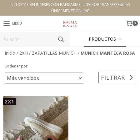
6 CUOTAS SIN INTERÉS CON BANCARIAS - 20% OFF TRANSFERENCIAS
ÚNICAMENTE ONLINE
0
MENÚ
PRODUCTOS
Inicio
/
2X1!
/
ZAPATILLAS MUNICH
/
MUNICH MANTECA ROSA
Ordenar por
FILTRAR
2X1