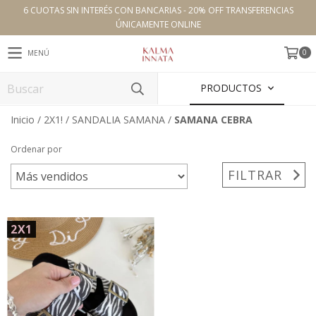
6 CUOTAS SIN INTERÉS CON BANCARIAS - 20% OFF TRANSFERENCIAS
ÚNICAMENTE ONLINE
0
MENÚ
PRODUCTOS
Inicio
/
2X1!
/
SANDALIA SAMANA
/
SAMANA CEBRA
Ordenar por
FILTRAR
2X1