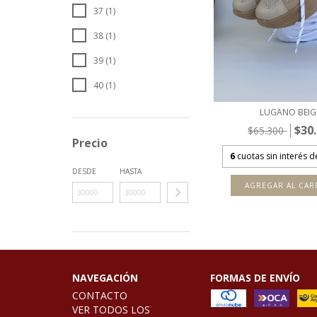
37 (1)
38 (1)
39 (1)
40 (1)
LUGANO BEIG
$30
$65.300
Precio
6
cuotas sin interés 
DESDE
HASTA
AGREGAR AL CAR
NAVEGACIÓN
FORMAS DE ENVÍO
CONTACTO
VER TODOS LOS