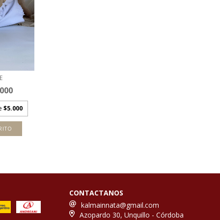
E
.000
de
$5.000
RITO
CONTACTANOS
kalmainnata@gmail.com
Azopardo 30, Unquillo - Córdoba