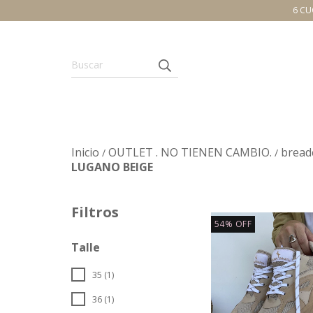
6 CU
Inicio
OUTLET . NO TIENEN CAMBIO.
bread
/
/
LUGANO BEIGE
Filtros
54
%
OFF
Talle
35 (1)
36 (1)