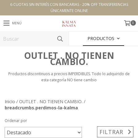
6 CUOTAS SIN INTERÉS CON BANCARIAS - 20% OFF TRANSFERENCIAS
ÚNICAMENTE ONLINE
0
MENÚ
PRODUCTOS
OUTLET . NO TIENEN
CAMBIO.
Productos discontinuos a precios IMPERDIBLES. Todo lo adquirido de
esta categoría NO tiene cambio
Inicio
/
OUTLET . NO TIENEN CAMBIO.
/
breadcrumbs.perdimos-la-kalma
Ordenar por
FILTRAR