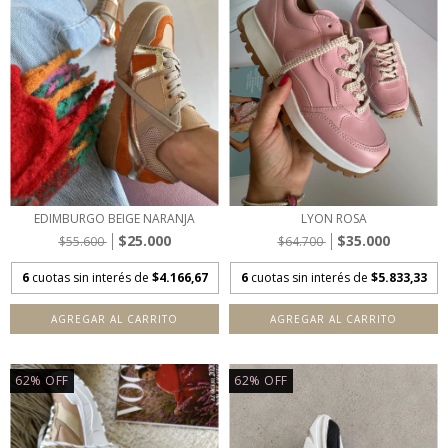
EDIMBURGO BEIGE NARANJA
LYON ROSA
$25.000
$35.000
$55.600
$64.700
6
cuotas sin interés de
$4.166,67
6
cuotas sin interés de
$5.833,33
AGREGAR AL CARRITO
AGREGAR AL CARRITO
62
%
OFF
62
%
OFF