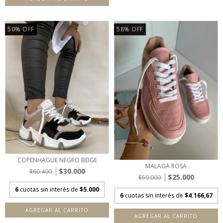
50
%
OFF
58
%
OFF
COPENHAGUE NEGRO BEIGE
MALAGA ROSA
$30.000
$60.400
$25.000
$59.000
6
cuotas sin interés de
$5.000
6
cuotas sin interés de
$4.166,67
AGREGAR AL CARRITO
AGREGAR AL CARRITO