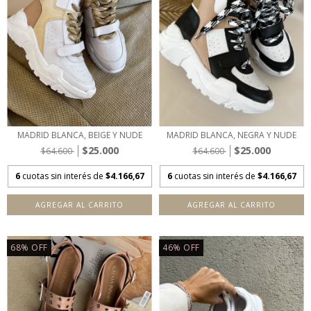
MADRID BLANCA, BEIGE Y NUDE
MADRID BLANCA, NEGRA Y NUDE
$25.000
$25.000
$64.600
$64.600
6
cuotas sin interés de
$4.166,67
6
cuotas sin interés de
$4.166,67
AGREGAR AL CARRITO
AGREGAR AL CARRITO
68
%
OFF
46
%
OFF