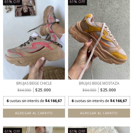
61
%
OFF
61
%
OFF
BRUJAS BEIGE CHICLE
BRUJAS BEIGE MOSTAZA
$25.000
$25.000
$64.900
$64.900
6
cuotas sin interés de
$4.166,67
6
cuotas sin interés de
$4.166,67
AGREGAR AL CARRITO
AGREGAR AL CARRITO
61
%
OFF
61
%
OFF