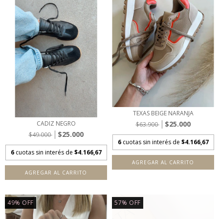
TEXAS BEIGE NARANJA
$25.000
CADIZ NEGRO
$63.900
$25.000
$49.000
6
cuotas sin interés de
$4.166,67
6
cuotas sin interés de
$4.166,67
AGREGAR AL CARRITO
AGREGAR AL CARRITO
49
%
OFF
57
%
OFF