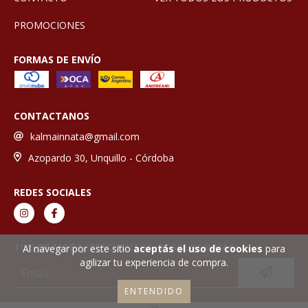
PROMOCIONES
FORMAS DE ENVÍO
CONTACTANOS
kalmainnata@gmail.com
Azopardo 30, Unquillo - Córdoba
REDES SOCIALES
TIPS DE MODA, DESCUENTOS, REGALOS Y MÁS:
Al navegar por este sitio
aceptás el uso de cookies
para
agilizar tu experiencia de compra.
ENTENDIDO