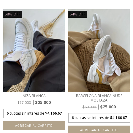
68
%
OFF
64
%
OFF
NIZA BLANCA
BARCELONA BLANCA NUDE
MOSTAZA
$25.000
$77.000
$25.000
$69.900
6
cuotas sin interés de
$4.166,67
6
cuotas sin interés de
$4.166,67
AGREGAR AL CARRITO
AGREGAR AL CARRITO