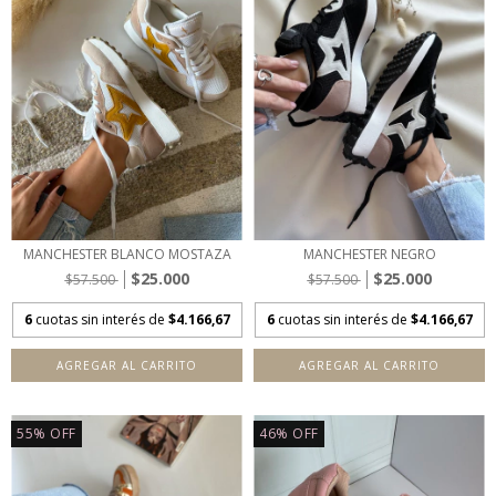
MANCHESTER BLANCO MOSTAZA
MANCHESTER NEGRO
$25.000
$25.000
$57.500
$57.500
6
cuotas sin interés de
$4.166,67
6
cuotas sin interés de
$4.166,67
AGREGAR AL CARRITO
AGREGAR AL CARRITO
55
%
OFF
46
%
OFF