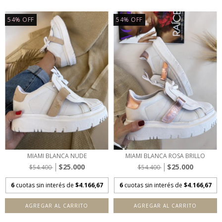
54
%
OFF
54
%
OFF
MIAMI BLANCA NUDE
MIAMI BLANCA ROSA BRILLO
$25.000
$25.000
$54.400
$54.400
6
cuotas sin interés de
$4.166,67
6
cuotas sin interés de
$4.166,67
AGREGAR AL CARRITO
AGREGAR AL CARRITO