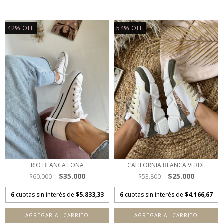
42
%
OFF
54
%
OFF
RIO BLANCA LONA
CALIFORNIA BLANCA VERDE
$35.000
$25.000
$60.000
$53.800
6
cuotas sin interés de
$5.833,33
6
cuotas sin interés de
$4.166,67
AGREGAR AL CARRITO
AGREGAR AL CARRITO