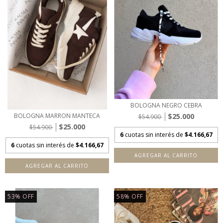
BOLOGNA NEGRO CEBRA
$25.000
BOLOGNA MARRON MANTECA
$54.900
$25.000
$54.900
6
cuotas sin interés de
$4.166,67
6
cuotas sin interés de
$4.166,67
AGREGAR AL CARRITO
AGREGAR AL CARRITO
53
%
OFF
58
%
OFF