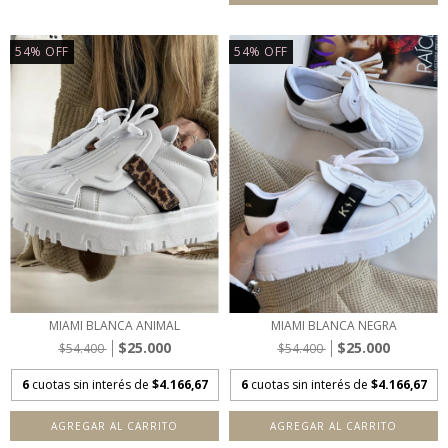
54
%
OFF
54
%
OFF
MIAMI BLANCA ANIMAL
MIAMI BLANCA NEGRA
$25.000
$25.000
$54.400
$54.400
6
cuotas sin interés de
$4.166,67
6
cuotas sin interés de
$4.166,67
AGREGAR AL CARRITO
AGREGAR AL CARRITO