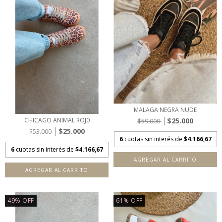
MALAGA NEGRA NUDE
$25.000
CHICAGO ANIMAL ROJ0
$59.000
$25.000
$53.000
6
cuotas sin interés de
$4.166,67
6
cuotas sin interés de
$4.166,67
AGREGAR AL CARRITO
AGREGAR AL CARRITO
49
%
OFF
61
%
OFF