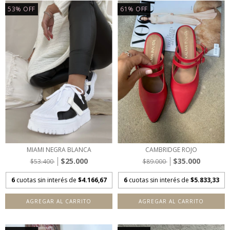
53
%
OFF
61
%
OFF
MIAMI NEGRA BLANCA
CAMBRIDGE ROJO
$25.000
$35.000
$53.400
$89.000
6
cuotas sin interés de
$4.166,67
6
cuotas sin interés de
$5.833,33
AGREGAR AL CARRITO
AGREGAR AL CARRITO