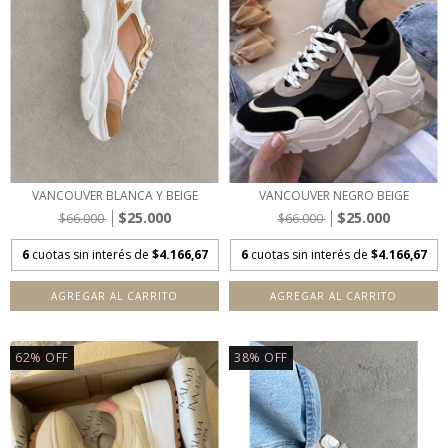
VANCOUVER BLANCA Y BEIGE
VANCOUVER NEGRO BEIGE
$25.000
$25.000
$66.000
$66.000
6
cuotas sin interés de
$4.166,67
6
cuotas sin interés de
$4.166,67
AGREGAR AL CARRITO
AGREGAR AL CARRITO
62
%
OFF
38
%
OFF