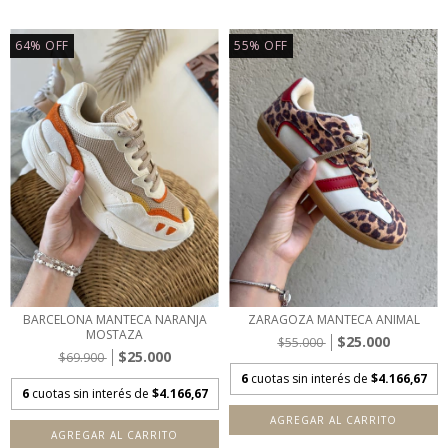
64
%
OFF
55
%
OFF
BARCELONA MANTECA NARANJA
ZARAGOZA MANTECA ANIMAL
MOSTAZA
$25.000
$55.000
$25.000
$69.900
6
cuotas sin interés de
$4.166,67
6
cuotas sin interés de
$4.166,67
AGREGAR AL CARRITO
AGREGAR AL CARRITO