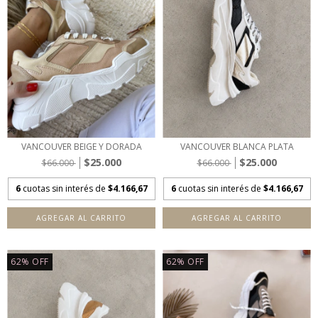
VANCOUVER BEIGE Y DORADA
VANCOUVER BLANCA PLATA
$25.000
$25.000
$66.000
$66.000
6
cuotas sin interés de
$4.166,67
6
cuotas sin interés de
$4.166,67
AGREGAR AL CARRITO
AGREGAR AL CARRITO
62
%
OFF
62
%
OFF