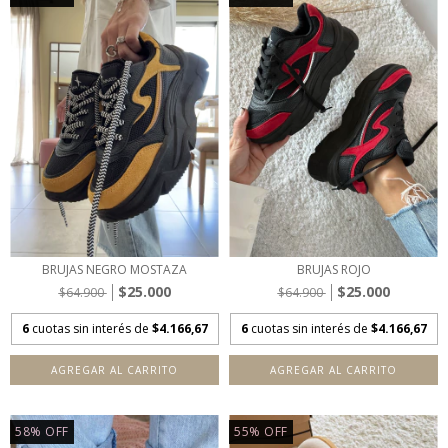
BRUJAS NEGRO MOSTAZA
BRUJAS ROJO
$25.000
$25.000
$64.900
$64.900
6
cuotas sin interés de
$4.166,67
6
cuotas sin interés de
$4.166,67
AGREGAR AL CARRITO
AGREGAR AL CARRITO
58
%
OFF
55
%
OFF