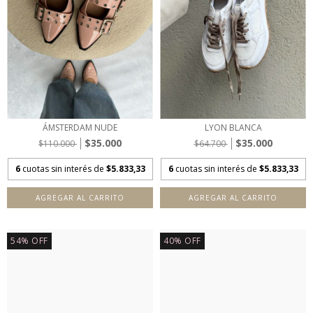
ÁMSTERDAM NUDE
LYON BLANCA
$35.000
$35.000
$110.000
$64.700
6
cuotas sin interés de
$5.833,33
6
cuotas sin interés de
$5.833,33
AGREGAR AL CARRITO
AGREGAR AL CARRITO
54
%
OFF
40
%
OFF