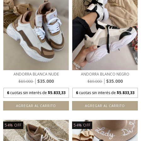
ANDORRA BLANCA NUDE
ANDORRA BLANCO NEGRO
$35.000
$35.000
$89.000
$89.000
6
cuotas sin interés de
$5.833,33
6
cuotas sin interés de
$5.833,33
AGREGAR AL CARRITO
AGREGAR AL CARRITO
54
%
OFF
54
%
OFF