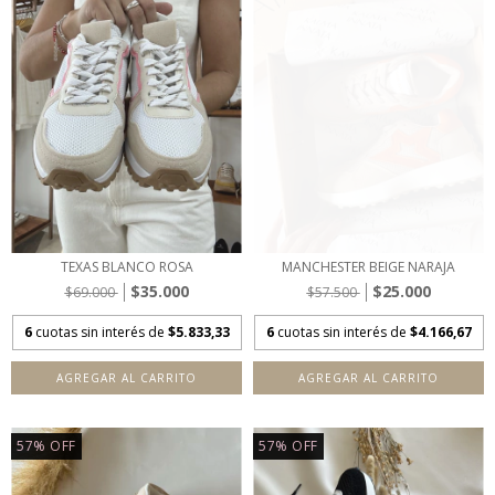
TEXAS BLANCO ROSA
MANCHESTER BEIGE NARAJA
$35.000
$25.000
$69.000
$57.500
6
cuotas sin interés de
$5.833,33
6
cuotas sin interés de
$4.166,67
AGREGAR AL CARRITO
AGREGAR AL CARRITO
57
%
OFF
57
%
OFF