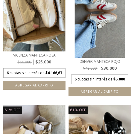
VICENZA MANTECA ROSA
$25.000
DENVER MANTECA ROJO
$66.000
$30.000
$48.000
6
cuotas sin interés de
$4.166,67
6
cuotas sin interés de
$5.000
AGREGAR AL CARRITO
AGREGAR AL CARRITO
61
%
OFF
61
%
OFF