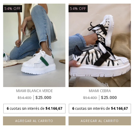
54
%
OFF
54
%
OFF
MIAMI BLANCA VERDE
MIAMI CEBRA
$25.000
$25.000
$54.400
$54.400
6
cuotas sin interés de
$4.166,67
6
cuotas sin interés de
$4.166,67
AGREGAR AL CARRITO
AGREGAR AL CARRITO