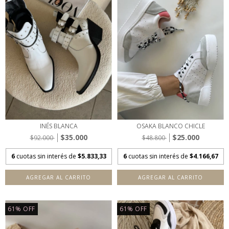
INÉS BLANCA
OSAKA BLANCO CHICLE
$35.000
$25.000
$92.000
$48.800
6
cuotas sin interés de
$5.833,33
6
cuotas sin interés de
$4.166,67
AGREGAR AL CARRITO
AGREGAR AL CARRITO
61
%
OFF
61
%
OFF