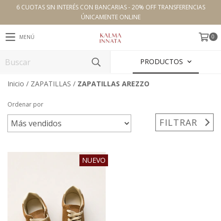
6 CUOTAS SIN INTERÉS CON BANCARIAS - 20% OFF TRANSFERENCIAS
ÚNICAMENTE ONLINE
0
MENÚ
PRODUCTOS
Inicio
/
ZAPATILLAS
/
ZAPATILLAS AREZZO
Ordenar por
FILTRAR
NUEVO