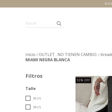
6 CU
Inicio
OUTLET . NO TIENEN CAMBIO.
bread
/
/
MIAMI NEGRA BLANCA
Filtros
53
%
OFF
Talle
35 (1)
36 (1)