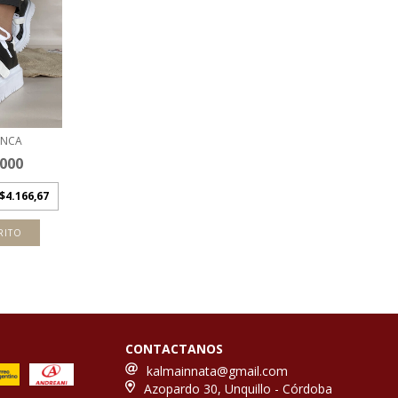
ANCA
.000
$4.166,67
RITO
CONTACTANOS
kalmainnata@gmail.com
Azopardo 30, Unquillo - Córdoba