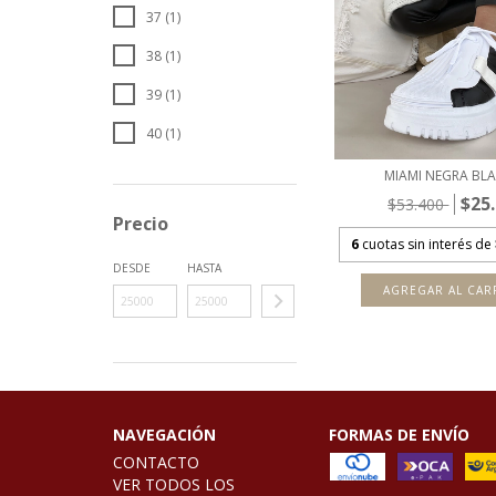
37 (1)
38 (1)
39 (1)
40 (1)
MIAMI NEGRA BL
$25
$53.400
Precio
6
cuotas sin interés de
DESDE
HASTA
AGREGAR AL CAR
NAVEGACIÓN
FORMAS DE ENVÍO
CONTACTO
VER TODOS LOS