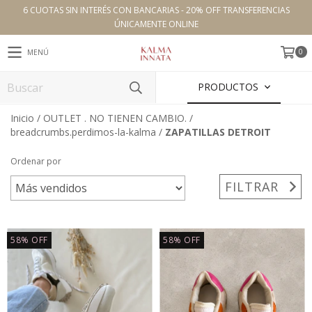
6 CUOTAS SIN INTERÉS CON BANCARIAS - 20% OFF TRANSFERENCIAS
ÚNICAMENTE ONLINE
0
MENÚ
PRODUCTOS
Inicio
/
OUTLET . NO TIENEN CAMBIO.
/
breadcrumbs.perdimos-la-kalma
/
ZAPATILLAS DETROIT
Ordenar por
FILTRAR
58
%
OFF
58
%
OFF