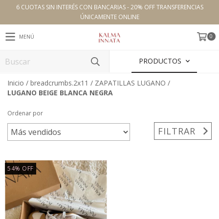
6 CUOTAS SIN INTERÉS CON BANCARIAS - 20% OFF TRANSFERENCIAS
ÚNICAMENTE ONLINE
0
MENÚ
PRODUCTOS
Inicio
/
breadcrumbs.2x11
/
ZAPATILLAS LUGANO
/
LUGANO BEIGE BLANCA NEGRA
Ordenar por
FILTRAR
54
%
OFF