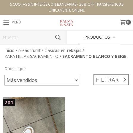
6 CUOTAS SIN INTERÉS CON BANCARIAS - 20% OFF TRANSFERENCIAS
ÚNICAMENTE ONLINE
0
MENÚ
PRODUCTOS
Inicio
/
breadcrumbs.clasicas-en-rebajas
/
ZAPATILLAS SACRAMENTO
/
SACRAMENTO BLANCO Y BEIGE
Ordenar por
FILTRAR
2X1