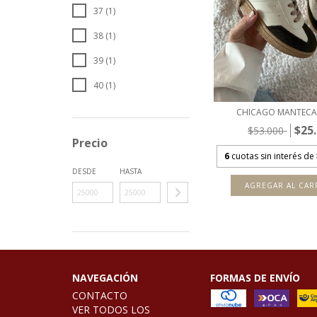
37 (1)
38 (1)
39 (1)
40 (1)
CHICAGO MANTECA
$25
$53.000
Precio
6
cuotas sin interés de
DESDE
HASTA
AGREGAR AL CAR
NAVEGACIÓN
FORMAS DE ENVÍO
CONTACTO
VER TODOS LOS