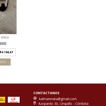
 VERDE
.000
$4.166,67
RITO
CONTACTANOS
kalmainnata@gmail.com
Azopardo 30, Unquillo - Córdoba