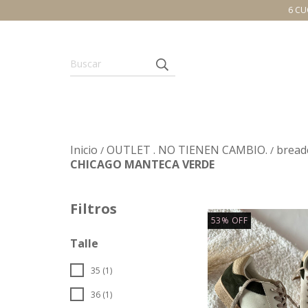
6 CU
Inicio
OUTLET . NO TIENEN CAMBIO.
bread
/
/
CHICAGO MANTECA VERDE
Filtros
53
%
OFF
Talle
35 (1)
36 (1)