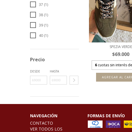
37 (1)
38 (1)
39 (1)
40 (1)
SPEZIA VERDE
$69.000
Precio
6
cuotas sin interés d
DESDE
HASTA
AGREGAR AL CAR
NAVEGACIÓN
FORMAS DE ENVÍO
CONTACTO
VER TODOS LOS