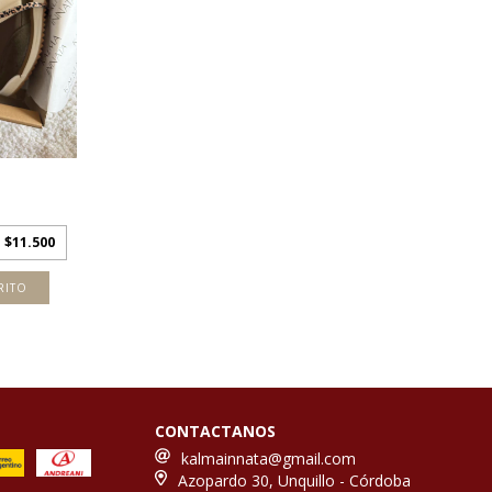
e
$11.500
RITO
CONTACTANOS
kalmainnata@gmail.com
Azopardo 30, Unquillo - Córdoba