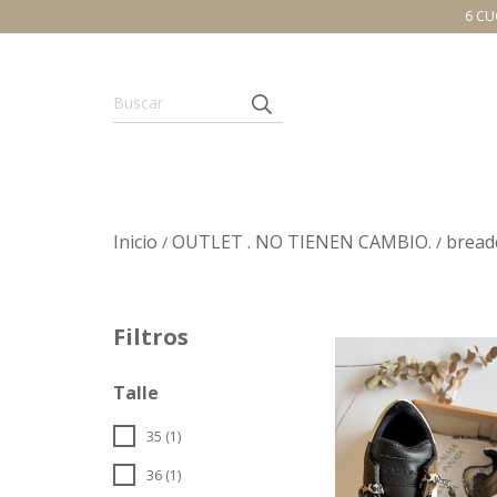
6 CU
Inicio
OUTLET . NO TIENEN CAMBIO.
bread
/
/
Filtros
Talle
35 (1)
36 (1)