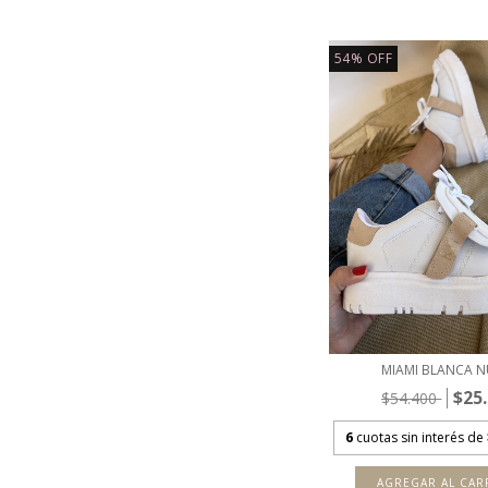
54
%
OFF
MIAMI BLANCA 
$25
$54.400
6
cuotas sin interés de
AGREGAR AL CAR