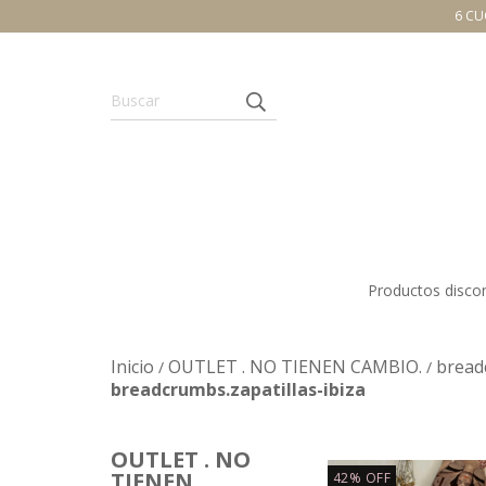
6 CU
Productos disco
Inicio
OUTLET . NO TIENEN CAMBIO.
bread
/
/
breadcrumbs.zapatillas-ibiza
OUTLET . NO
TIENEN
42
%
OFF