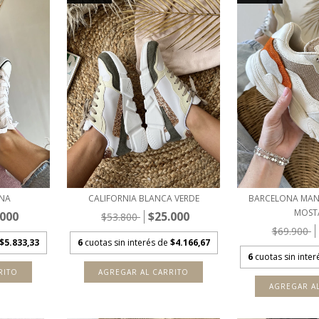
ONA
CALIFORNIA BLANCA VERDE
BARCELONA MAN
MOST
.000
$25.000
$53.800
$69.900
$5.833,33
6
cuotas sin interés de
$4.166,67
6
cuotas sin inte
RITO
AGREGAR AL CARRITO
AGREGAR A