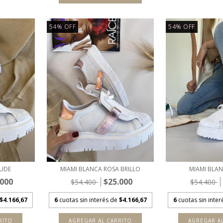
54
%
OFF
54
%
OFF
NUDE
MIAMI BLANCA ROSA BRILLO
MIAMI BLA
.000
$25.000
$54.400
$54.400
$4.166,67
6
cuotas sin interés de
$4.166,67
6
cuotas sin inte
RITO
AGREGAR AL CARRITO
AGREGAR A