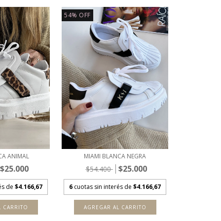
54
%
OFF
CA ANIMAL
MIAMI BLANCA NEGRA
$25.000
$25.000
$54.400
rés de
$4.166,67
6
cuotas sin interés de
$4.166,67
L CARRITO
AGREGAR AL CARRITO