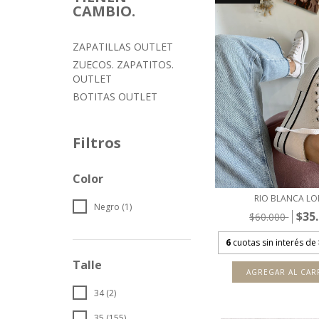
CAMBIO.
ZAPATILLAS OUTLET
ZUECOS. ZAPATITOS.
OUTLET
BOTITAS OUTLET
Filtros
Color
RIO BLANCA L
Negro (1)
$35
$60.000
6
cuotas sin interés de
Talle
AGREGAR AL CAR
34 (2)
35 (155)