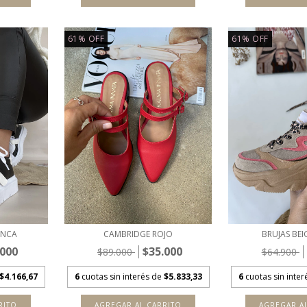
61
%
OFF
61
%
OFF
ANCA
CAMBRIDGE ROJO
BRUJAS BEI
.000
$35.000
$89.000
$64.900
$4.166,67
6
cuotas sin interés de
$5.833,33
6
cuotas sin inte
RITO
AGREGAR AL CARRITO
AGREGAR A