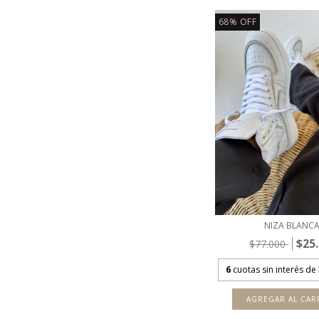
68
%
OFF
NIZA BLANC
$25
$77.000
6
cuotas sin interés de
AGREGAR AL CAR