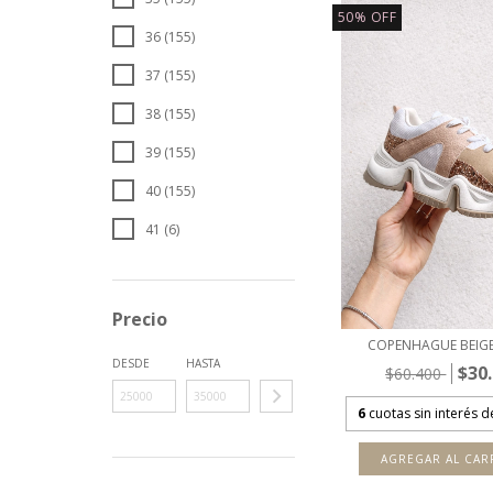
50
%
OFF
36 (155)
37 (155)
38 (155)
39 (155)
40 (155)
41 (6)
Precio
COPENHAGUE BEIG
DESDE
HASTA
$30
$60.400
6
cuotas sin interés 
AGREGAR AL CAR