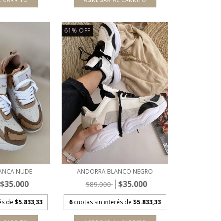
L CARRITO
AGREGAR AL CARRITO
61
%
OFF
ANCA NUDE
ANDORRA BLANCO NEGRO
$35.000
$35.000
$89.000
rés de
$5.833,33
6
cuotas sin interés de
$5.833,33