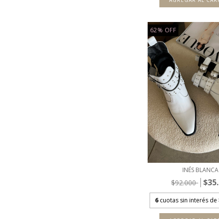
AGREGAR AL CAR
62
%
OFF
INÉS BLANCA
$35
$92.000
6
cuotas sin interés de