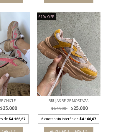
61
%
OFF
GE CHICLE
BRUJAS BEIGE MOSTAZA
$25.000
$25.000
$64.900
rés de
$4.166,67
6
cuotas sin interés de
$4.166,67
L CARRITO
AGREGAR AL CARRITO