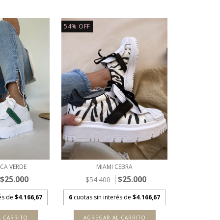
54
%
OFF
NCA VERDE
MIAMI CEBRA
$25.000
$25.000
$54.400
rés de
$4.166,67
6
cuotas sin interés de
$4.166,67
L CARRITO
AGREGAR AL CARRITO