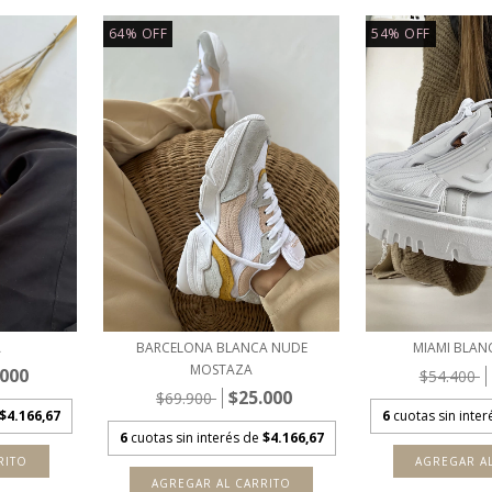
64
%
OFF
54
%
OFF
A
BARCELONA BLANCA NUDE
MIAMI BLAN
MOSTAZA
.000
$54.400
$25.000
$69.900
$4.166,67
6
cuotas sin inte
6
cuotas sin interés de
$4.166,67
RITO
AGREGAR A
AGREGAR AL CARRITO