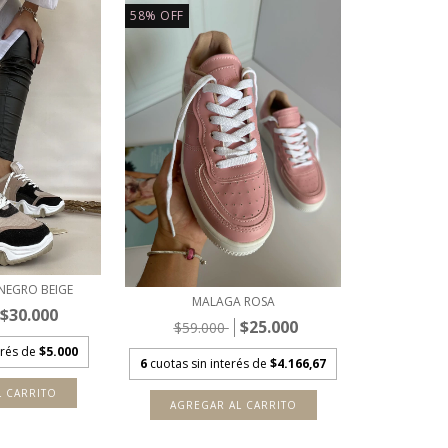
58
%
OFF
NEGRO BEIGE
MALAGA ROSA
$30.000
$25.000
$59.000
erés de
$5.000
6
cuotas sin interés de
$4.166,67
L CARRITO
AGREGAR AL CARRITO