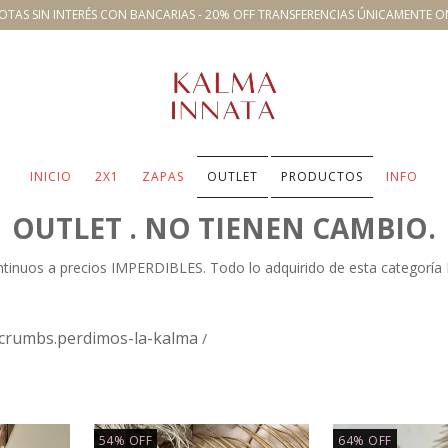
OTAS SIN INTERÉS CON BANCARIAS - 20% OFF TRANSFERENCIAS ÚNICAMENTE O
INICIO
2X1
ZAPAS
OUTLET
PRODUCTOS
INFO
OUTLET . NO TIENEN CAMBIO.
ntinuos a precios IMPERDIBLES. Todo lo adquirido de esta categoría
crumbs.perdimos-la-kalma
/
54
%
OFF
64
%
OFF