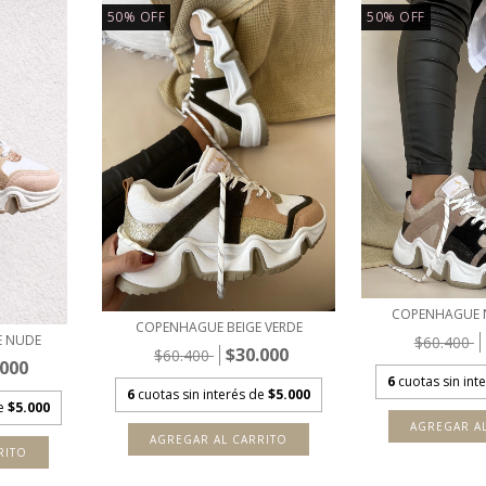
50
%
OFF
50
%
OFF
COPENHAGUE 
COPENHAGUE BEIGE VERDE
E NUDE
$60.400
$30.000
$60.400
.000
6
cuotas sin int
6
cuotas sin interés de
$5.000
de
$5.000
AGREGAR A
AGREGAR AL CARRITO
RITO