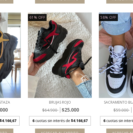
61
%
OFF
58
%
OFF
STAZA
BRUJAS ROJO
SACRAMENTO BL
.000
$25.000
$64.900
$59.000
$4.166,67
6
cuotas sin interés de
$4.166,67
6
cuotas sin inte