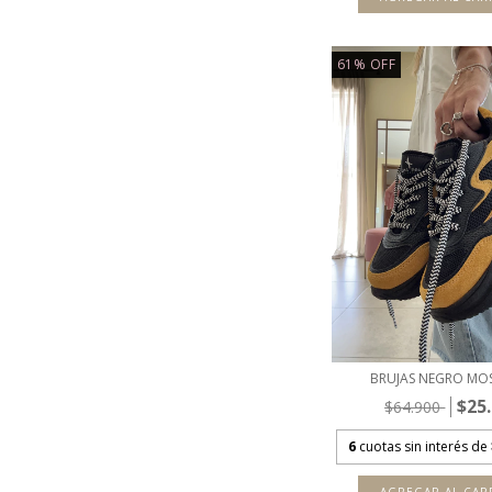
61
%
OFF
BRUJAS NEGRO MO
$25
$64.900
6
cuotas sin interés de