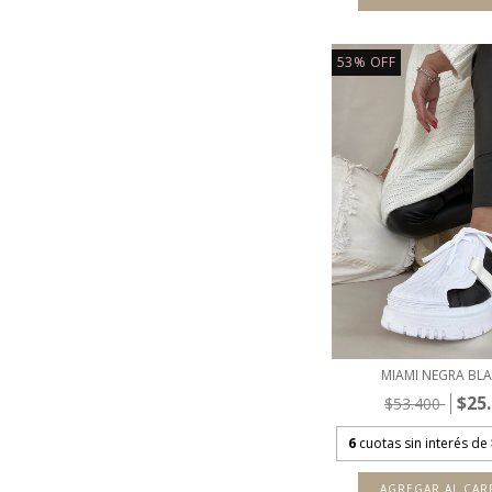
53
%
OFF
MIAMI NEGRA BL
$25
$53.400
6
cuotas sin interés de
AGREGAR AL CAR