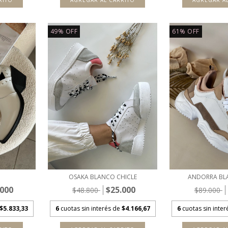
RITO
AGREGAR AL CARRITO
AGREGAR A
49
%
OFF
61
%
OFF
OSAKA BLANCO CHICLE
ANDORRA BL
.000
$25.000
$48.800
$89.000
$5.833,33
6
cuotas sin interés de
$4.166,67
6
cuotas sin inte