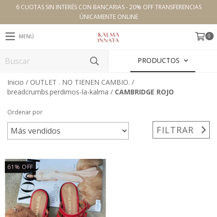
6 CUOTAS SIN INTERÉS CON BANCARIAS - 20% OFF TRANSFERENCIAS
ÚNICAMENTE ONLINE
0
MENÚ
PRODUCTOS
Inicio
/
OUTLET . NO TIENEN CAMBIO.
/
breadcrumbs.perdimos-la-kalma
/
CAMBRIDGE ROJO
Ordenar por
FILTRAR
61
%
OFF