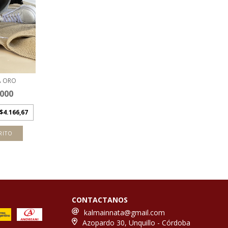
A ORO
.000
$4.166,67
RITO
CONTACTANOS
kalmainnata@gmail.com
Azopardo 30, Unquillo - Córdoba