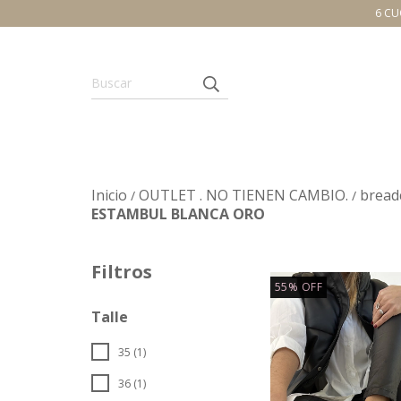
6 CU
Inicio
OUTLET . NO TIENEN CAMBIO.
bread
/
/
ESTAMBUL BLANCA ORO
Filtros
55
%
OFF
Talle
35 (1)
36 (1)