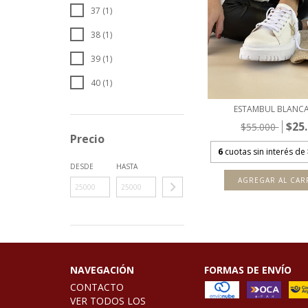
37 (1)
38 (1)
39 (1)
40 (1)
ESTAMBUL BLANC
$25
$55.000
Precio
6
cuotas sin interés de
DESDE
HASTA
AGREGAR AL CAR
NAVEGACIÓN
FORMAS DE ENVÍO
CONTACTO
VER TODOS LOS