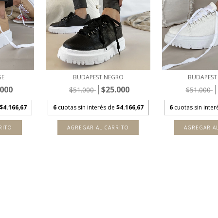
GE
BUDAPEST NEGRO
BUDAPEST
.000
$25.000
$51.000
$51.000
$4.166,67
6
cuotas sin interés de
$4.166,67
6
cuotas sin inte
RITO
AGREGAR AL CARRITO
AGREGAR A