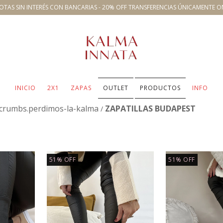
OTAS SIN INTERÉS CON BANCARIAS - 20% OFF TRANSFERENCIAS ÚNICAMENTE O
INICIO
2X1
ZAPAS
OUTLET
PRODUCTOS
INFO
crumbs.perdimos-la-kalma
ZAPATILLAS BUDAPEST
/
51
%
OFF
51
%
OFF