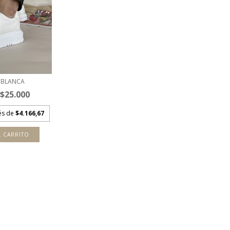
 BLANCA
$25.000
rés de
$4.166,67
L CARRITO