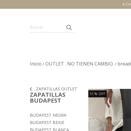
6 CU
Inicio
OUTLET . NO TIENEN CAMBIO.
bread
/
/
ZAPATILLAS OUTLET
ZAPATILLAS
51
%
OFF
BUDAPEST
BUDAPEST NEGRA
BUDAPEST BEIGE
BUDAPEST BLANCA