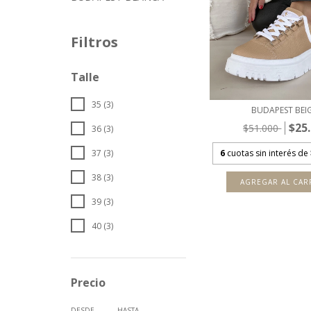
Filtros
Talle
35 (3)
BUDAPEST BEI
$25
$51.000
36 (3)
6
cuotas sin interés de
37 (3)
38 (3)
AGREGAR AL CAR
39 (3)
40 (3)
Precio
DESDE
HASTA