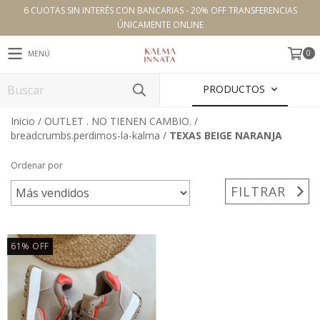
6 CUOTAS SIN INTERÉS CON BANCARIAS - 20% OFF TRANSFERENCIAS
ÚNICAMENTE ONLINE
0
MENÚ
PRODUCTOS
Inicio
/
OUTLET . NO TIENEN CAMBIO.
/
breadcrumbs.perdimos-la-kalma
/
TEXAS BEIGE NARANJA
Ordenar por
FILTRAR
61
%
OFF